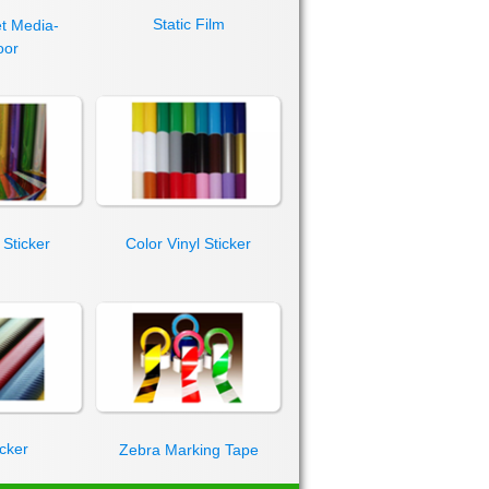
Static Film
jet Media-
oor
Sticker
Color Vinyl Sticker
icker
Zebra Marking Tape